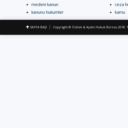
medeni kanun
ceza h
kanunu hukumler
kamu
SAYFA BAŞI
Copyright
© Özbek & Aydın Hukuk Bürosu 2018. Tü