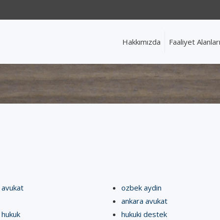
Hakkımızda
Faaliyet Alanlar
 avukat
ozbek aydin
ankara avukat
 hukuk
hukuki destek