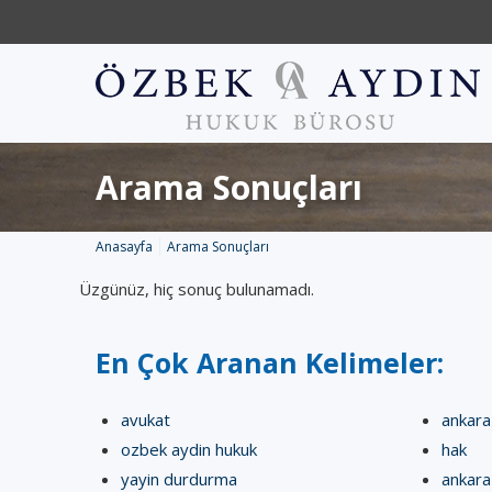
Arama Sonuçları
Anasayfa
Arama Sonuçları
Üzgünüz, hiç sonuç bulunamadı.
En Çok Aranan Kelimeler:
avukat
ankara
ozbek aydin hukuk
hak
yayin durdurma
ankara