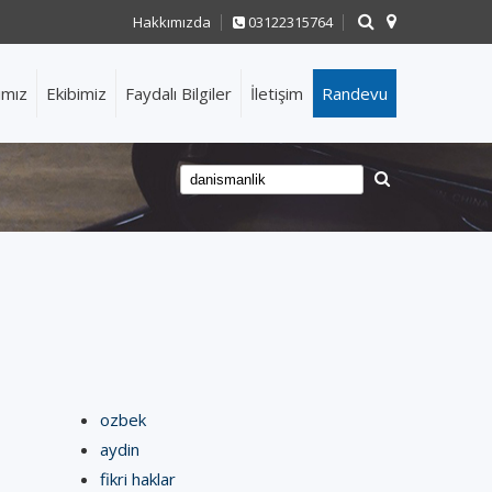
Hakkımızda
03122315764
ımız
Ekibimiz
Faydalı Bilgiler
İletişim
Randevu
ozbek
aydin
fikri haklar