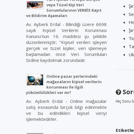
veya Tüzel Kişi Veri
Şi
Sorumlularının VERBİS Kayıt
Se
ve Bildirim Aşamaları
Hi
Av. Ayberk Erdal - Bilindiği üzere 6698
sayılı Kişisel Verilerin Korunması
Şir
Kanunu'nun 16. maddesi şu şekilde
Ti
düzenlenmiştir; "Kişisel verileri işleyen
Ta
gerçek ve tüzel kişiler, veri işlemeye
başlamadan önce Veri Sorumluları
Ul
Siciline kaydolmak zorundadır.
Online pazar yerlerindeki
mağazaların kişisel verilerin
korunması ile ilgili
Sor
yükümlülükleri var mı?
Av. Ayberk Erdal - Online mağazalar
Hiç Soru S
satış esnasında birçok bilgi edinmekte
ve bu edindikleri kişisel veriyi
işlemektedirler.
Etiketle