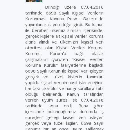
Bilindiği üzere 07.04.2016
tarihinde 6698 Sayılı Kişisel Verilerin
Korunması Kanunu Resmi Gazete’de
yayımlanarak yürürlüğe girdi. Bu kanun
ile beraber ülkemiz sınırları içerisinde,
gerçek kişilere ait kişisel veriler koruma
altına alındı ve ülkemizin kişisel veri
otoritesi olan Kişisel Verileri Koruma
Kurumu, Kurum’a bağlı olarak
çalışmalarını yürüten “Kişisel Verileri
Koruma Kurulu” faaliyetlerine başladı.
6698 Sayılı Kanun ile kişisel veri işleyen
gerçek ve tüzel kişilerin tanımları
yapıldı, kişisel verinin nasıl işleneceğinin
haritası çıkartıldı ve hangi kurallara tabi
olduğu belirlendi. Kanun tarafından
verilen uyum süresi ise 07.04.2018
tarihinde sona erdi. Buna göre
içerisinde bulunduğumuz durumda iş
süreçleri gereği kişisel veri işleyen
gerçek veya tüzel kişiler, 6698 Sayılı
Kanun’a bir an önce uyum sağlamak