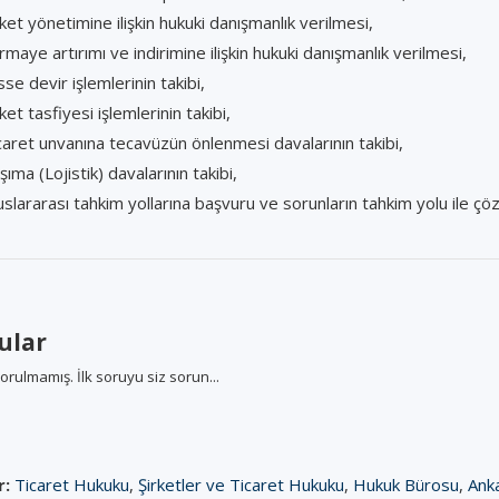
rket yönetimine ilişkin hukuki danışmanlık verilmesi,
rmaye artırımı ve indirimine ilişkin hukuki danışmanlık verilmesi,
sse devir işlemlerinin takibi,
ket tasfiyesi işlemlerinin takibi,
caret unvanına tecavüzün önlenmesi davalarının takibi,
şıma (Lojistik) davalarının takibi,
uslararası tahkim yollarına başvuru ve sorunların tahkim yolu ile çö
ular
orulmamış. İlk soruyu siz sorun...
r:
Ticaret Hukuku
,
Şirketler ve Ticaret Hukuku
,
Hukuk Bürosu
,
Ank