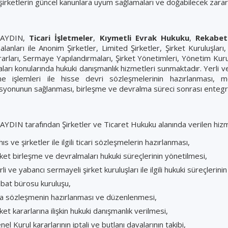
 şirketlerin güncel kanunlara uyum sağlamaları ve doğabilecek zara
AYDIN,
Ticari İşletmeler
,
Kıymetli Evrak Hukuku
,
Rekabet
alanları ile Anonim Şirketler, Limited Şirketler, Şirket Kuruluşlar
arları, Sermaye Yapılandırmaları, Şirket Yönetimleri, Yönetim Kurulu
arı konularında hukuki danışmanlık hizmetleri sunmaktadır. Yerli v
me işlemleri ile hisse devri sözleşmelerinin hazırlanması, m
syonunun sağlanması, birleşme ve devralma süreci sonrası entegra
DIN tarafından Şirketler ve Ticaret Hukuku alanında verilen hizme
ıs ve şirketler ile ilgili ticari sözleşmelerin hazırlanması,
rket birleşme ve devralmaları hukuki süreçlerinin yönetilmesi,
rli ve yabancı sermayeli şirket kuruluşları ile ilgili hukuki süreçlerini
tibat bürosu kuruluşu,
a sözleşmenin hazırlanması ve düzenlenmesi,
rket kararlarına ilişkin hukuki danışmanlık verilmesi,
nel Kurul kararlarının iptali ve butlanı davalarının takibi,