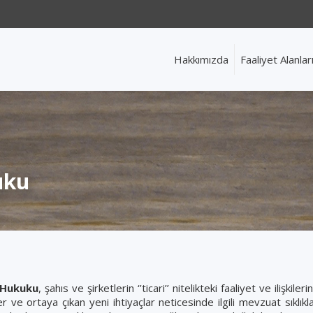
Hakkımızda
Faaliyet Alanlar
uku
 Hukuku
, şahıs ve şirketlerin ‘’ticari’’ nitelikteki faaliyet ve ilişki
r ve ortaya çıkan yeni ihtiyaçlar neticesinde ilgili mevzuat sıklık