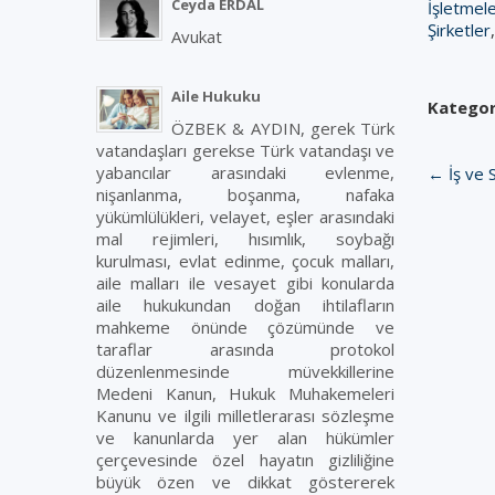
Ceyda ERDAL
İşletmel
Şirketler
Avukat
Aile Hukuku
Kategor
ÖZBEK & AYDIN, gerek Türk
vatandaşları gerekse Türk vatandaşı ve
yabancılar arasındaki evlenme,
← İş ve 
nişanlanma, boşanma, nafaka
yükümlülükleri, velayet, eşler arasındaki
mal rejimleri, hısımlık, soybağı
kurulması, evlat edinme, çocuk malları,
aile malları ile vesayet gibi konularda
aile hukukundan doğan ihtilafların
mahkeme önünde çözümünde ve
taraflar arasında protokol
düzenlenmesinde müvekkillerine
Medeni Kanun, Hukuk Muhakemeleri
Kanunu ve ilgili milletlerarası sözleşme
ve kanunlarda yer alan hükümler
çerçevesinde özel hayatın gizliliğine
büyük özen ve dikkat göstererek