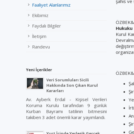
şahıs ve
Faaliyet Alanlarımız
Ekibimiz
ÖZBEK&
Faydalı Bilgiler
Hukuku
Kurul Kar
İletişim
Devralmal
değiştir
Randevu
organiza
Yeni İçerikler
ÖZBEK&AY
Veri Sorumluları Sicili
Şah
Hakkında Son Çıkan Kurul
Kararları
Şi
Av. Ayberk Erdal - Kişisel Verileri
Ye
Koruma Kurulu tarafından 9 günlük
İr
Kurban Bayramı tatilinin bitmesini
An
takiben 3 adet önemli karar yayımlandı.
Şi
Ge
Yurt İçinde Yerleşik Gerçek